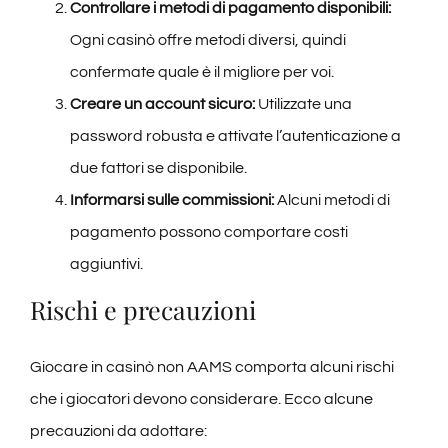
Controllare i metodi di pagamento disponibili:
Ogni casinò offre metodi diversi, quindi
confermate quale è il migliore per voi.
Creare un account sicuro:
Utilizzate una
password robusta e attivate l’autenticazione a
due fattori se disponibile.
Informarsi sulle commissioni:
Alcuni metodi di
pagamento possono comportare costi
aggiuntivi.
Rischi e precauzioni
Giocare in casinò non AAMS comporta alcuni rischi
che i giocatori devono considerare. Ecco alcune
precauzioni da adottare: