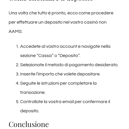
Una volta che tutto è pronto, ecco come procedere
per effettuare un deposito nel vostro casinò non
AAMS:
Accedete al vostro account e navigate nella
sezione “Cassa” o “Deposito”.
Selezionate il metodo di pagamento desiderato.
Inserite l’importo che volete depositare.
Seguite le istruzioni per completare la
transazione.
Controllate la vostra email per confermare il
deposito.
Conclusione