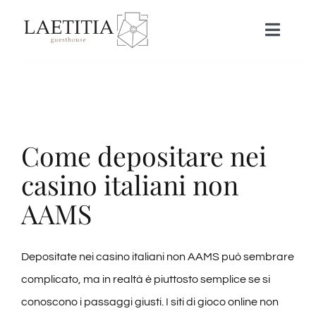
Skip
to
Toggle
Naviga
content
HOME
STRUTTURA
Come depositare nei
casino italiani non
RISTORANTE
AAMS
NEWS
Depositate nei casino italiani non AAMS può sembrare
PRENOTAZIONE
complicato, ma in realtà è piuttosto semplice se si
conoscono i passaggi giusti. I siti di gioco online non