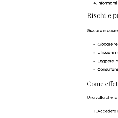
Informarsi 
Rischi e p
Giocare in casin
Giocare re
Utilizzare 
Leggere i t
Consultare 
Come effet
Una volta che tu
Accedete a