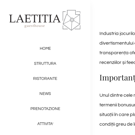
Skip
to
content
Industria jocuri
divertismentului
HOME
transparența ofe
recenziilor și fee
STRUTTURA
Importanța
RISTORANTE
NEWS
Unul dintre cele 
termenii bonusur
PRENOTAZIONE
situații în care 
ATTIVITA’
condiții greu de 