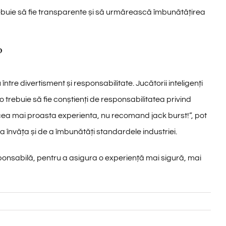
 trebuie să fie transparente și să urmărească îmbunătățirea
?
 între divertisment și responsabilitate. Jucătorii inteligenți
o trebuie să fie conștienți de responsabilitatea privind
 “cea mai proasta experienta, nu recomand jack burst!”, pot
a învăța și de a îmbunătăți standardele industriei.
responsabilă, pentru a asigura o experiență mai sigură, mai