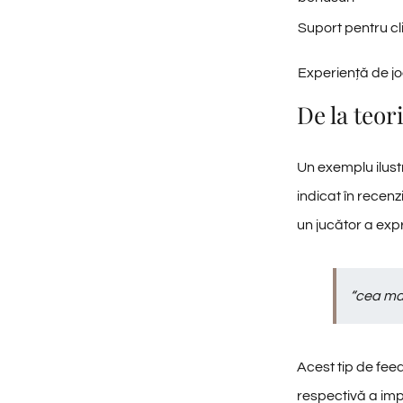
Suport pentru cli
Experiență de j
De la teor
Un exemplu ilustr
indicat în recenz
un jucător a exp
“cea ma
Acest tip de fee
respectivă a imp