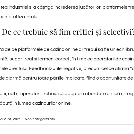
tatea industriei și a câștiga încrederea jucătorilor, platformele
nței utilizatorului.
 De ce trebuie să fim critici și selectivi
nța de pe platformele de cazino online ar trebui să fie un echilibru
ă, suport real și termeni corecți, în timp ce operatorii de casin
binele clientului. Feedback-urile negative, precum cel ce afirmă
e alarmă pentru toate părțile implicate, fiind o oportunitate de 
torii, cât și operatorii trebuie să adopte o abordare critică și 
ăcută în lumea cazinourilor online.
ril 21st, 2025
|
Non categorizzato