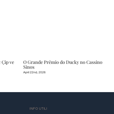
ç Çip ve
O Grande Prêmio do Ducky no Cassino
Spi
Sinos
Gew
April 22nd, 2026
April
INFO UTILI