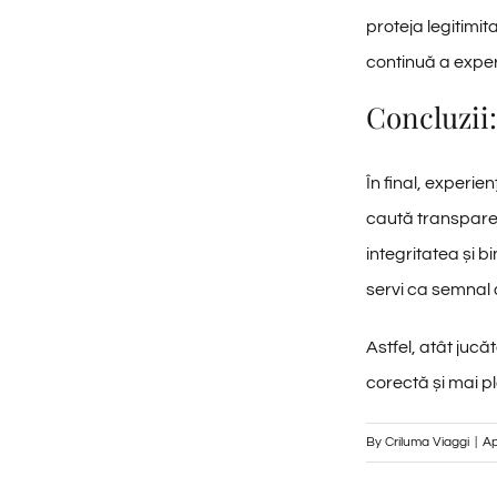
proteja legitimi
continuă a experie
Concluzii:
În final, experie
caută transparenț
integritatea și 
servi ca semnal d
Astfel, atât jucă
corectă și mai pl
By
Criluma Viaggi
|
Ap