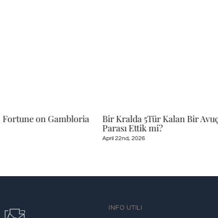
 Fortune on Gambloria
Bir Kralda 5Tür Kalan Bir Avu
Parası Ettik mi?
April 22nd, 2026
INFO UTILI