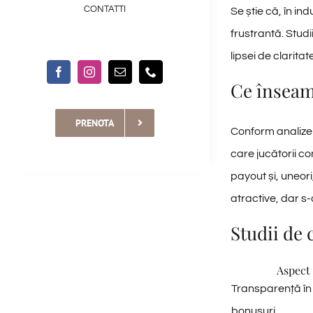
CONTATTI
Se știe că, în in
frustrantă. Stud
lipsei de clarita
Ce înseam
PRENOTA
Conform analizei 
care jucătorii c
payout și, uneor
atractive, dar s
Studii de 
Aspect
Transparență în
bonusuri