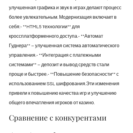
улучшенная графика и звук в играх делают процесс
более увлекательным. Модернизация включает в
себя:- **HTML5 технологии** для
кроссплатформенного доступа.- **Автомат
Гуднера** – улучшенная система автоматического
управления.- **Интеграция с платежными
системами** – депозит и вывод средств стали
проще и быстрее.- **Повышение безопасности** с
использованием SSL шифрования.Эти изменения
привели к повышению качества игр и улучшению
общего впечатления игроков от казино.
Сравнение с конкурентами