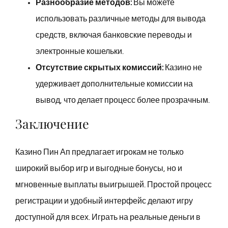
Разнообразие методов:
Вы можете
использовать различные методы для вывода
средств, включая банковские переводы и
электронные кошельки.
Отсутствие скрытых комиссий:
Казино не
удерживает дополнительные комиссии на
вывод, что делает процесс более прозрачным.
Заключение
Казино Пин Ап предлагает игрокам не только
широкий выбор игр и выгодные бонусы, но и
мгновенные выплаты выигрышей. Простой процесс
регистрации и удобный интерфейс делают игру
доступной для всех. Играть на реальные деньги в