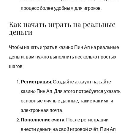
процесс более удобным для игроков.
Как начать играть на реальные
деньги
Чтобы начать играть в казино Пин Ап на реальные
деньги, вам нужно выполнить несколько простых
шагов:
Регистрация:
Создайте аккаунт на сайте
казинo Пин Ап. Для этого потребуется указать
основные личные данные, такие как имя и
электронная почта.
Пополнение счета:
После регистрации
внести деньги на свой игровой счёт. Пин Ап