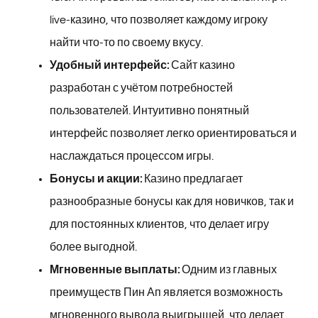
live-казино, что позволяет каждому игроку
найти что-то по своему вкусу.
Удобный интерфейс:
Сайт казино
разработан с учётом потребностей
пользователей. Интуитивно понятный
интерфейс позволяет легко ориентироваться и
наслаждаться процессом игры.
Бонусы и акции:
Казино предлагает
разнообразные бонусы как для новичков, так и
для постоянных клиентов, что делает игру
более выгодной.
Мгновенные выплаты:
Одним из главных
преимуществ Пин Ап является возможность
мгновенного вывода выигрышей, что делает