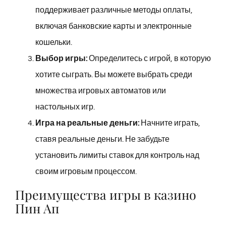
поддерживает различные методы оплаты,
включая банковские карты и электронные
кошельки.
Выбор игры:
Определитесь с игрой, в которую
хотите сыграть. Вы можете выбрать среди
множества игровых автоматов или
настольных игр.
Игра на реальные деньги:
Начните играть,
ставя реальные деньги. Не забудьте
установить лимиты ставок для контроль над
своим игровым процессом.
Преимущества игры в казино
Пин Ап