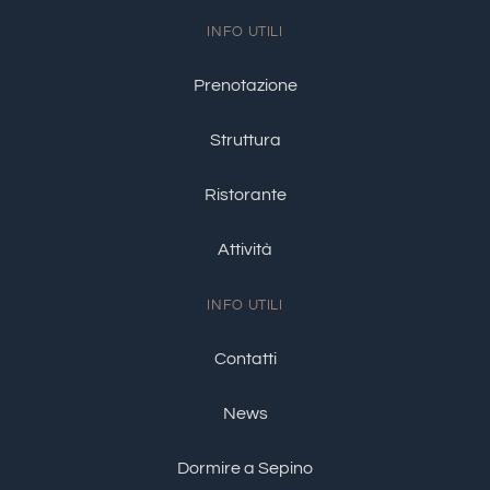
INFO UTILI
Prenotazione
Struttura
Ristorante
Attività
INFO UTILI
Contatti
News
Dormire a Sepino