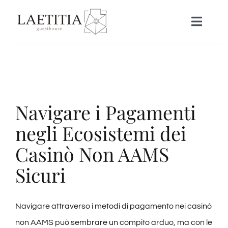
Skip
to
Toggle
Naviga
content
HOME
STRUTTURA
Navigare i Pagamenti
negli Ecosistemi dei
RISTORANTE
Casinò Non AAMS
NEWS
Sicuri
PRENOTAZIONE
Navigare attraverso i metodi di pagamento nei casinò
non AAMS può sembrare un compito arduo, ma con le