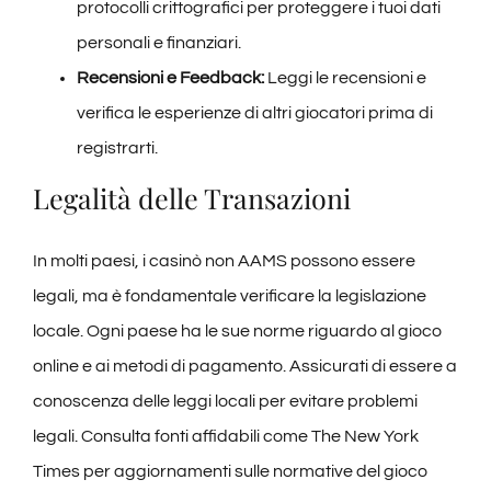
protocolli crittografici per proteggere i tuoi dati
personali e finanziari.
Recensioni e Feedback:
Leggi le recensioni e
verifica le esperienze di altri giocatori prima di
registrarti.
Legalità delle Transazioni
In molti paesi, i casinò non AAMS possono essere
legali, ma è fondamentale verificare la legislazione
locale. Ogni paese ha le sue norme riguardo al gioco
online e ai metodi di pagamento. Assicurati di essere a
conoscenza delle leggi locali per evitare problemi
legali. Consulta fonti affidabili come
The New York
Times
per aggiornamenti sulle normative del gioco