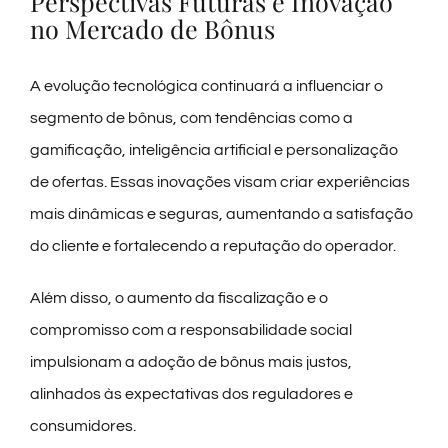
Perspectivas Futuras e Inovação
no Mercado de Bônus
A evolução tecnológica continuará a influenciar o
segmento de bônus, com tendências como a
gamificação, inteligência artificial e personalização
de ofertas. Essas inovações visam criar experiências
mais dinâmicas e seguras, aumentando a satisfação
do cliente e fortalecendo a reputação do operador.
Além disso, o aumento da fiscalização e o
compromisso com a responsabilidade social
impulsionam a adoção de bônus mais justos,
alinhados às expectativas dos reguladores e
consumidores.