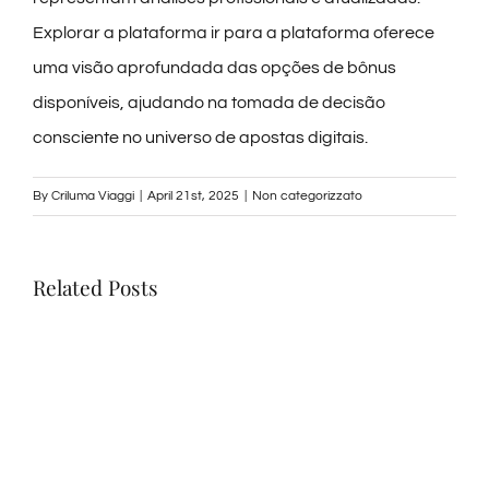
Explorar a plataforma ir para a plataforma oferece
uma visão aprofundada das opções de bônus
disponíveis, ajudando na tomada de decisão
consciente no universo de apostas digitais.
By
Criluma Viaggi
|
April 21st, 2025
|
Non categorizzato
Related Posts