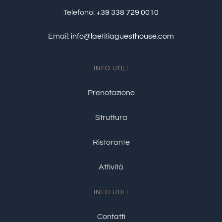
Telefono:
+39 338 729 0010
Email:
info@laetitiaguesthouse.com
INFO UTILI
Prenotazione
Struttura
Ristorante
Attività
INFO UTILI
Contatti