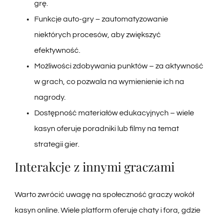
grę.
Funkcje auto-gry – zautomatyzowanie
niektórych procesów, aby zwiększyć
efektywność.
Możliwości zdobywania punktów – za aktywność
w grach, co pozwala na wymienienie ich na
nagrody.
Dostępność materiałów edukacyjnych – wiele
kasyn oferuje poradniki lub filmy na temat
strategii gier.
Interakcje z innymi graczami
Warto zwrócić uwagę na społeczność graczy wokół
kasyn online. Wiele platform oferuje chaty i fora, gdzie