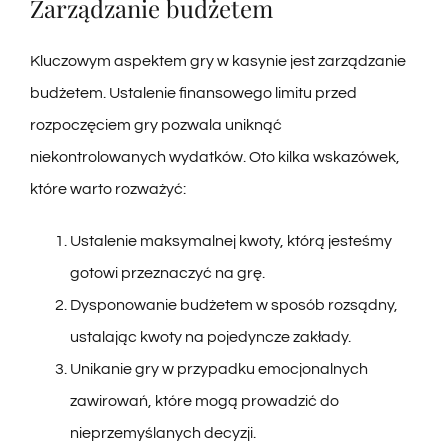
Zarządzanie budżetem
Kluczowym aspektem gry w kasynie jest zarządzanie
budżetem. Ustalenie finansowego limitu przed
rozpoczęciem gry pozwala uniknąć
niekontrolowanych wydatków. Oto kilka wskazówek,
które warto rozważyć:
Ustalenie maksymalnej kwoty, którą jesteśmy
gotowi przeznaczyć na grę.
Dysponowanie budżetem w sposób rozsądny,
ustalając kwoty na pojedyncze zakłady.
Unikanie gry w przypadku emocjonalnych
zawirowań, które mogą prowadzić do
nieprzemyślanych decyzji.