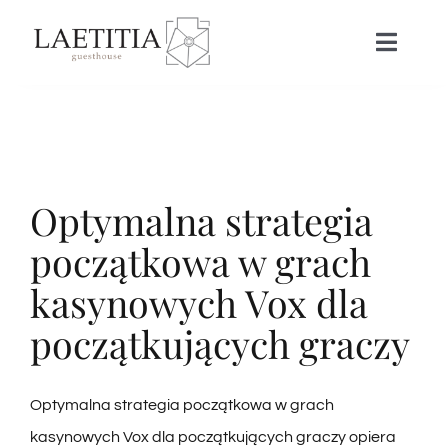
Skip
to
Toggle
Naviga
content
HOME
STRUTTURA
Optymalna strategia
początkowa w grach
RISTORANTE
kasynowych Vox dla
NEWS
początkujących graczy
PRENOTAZIONE
Optymalna strategia początkowa w grach
kasynowych Vox dla początkujących graczy opiera