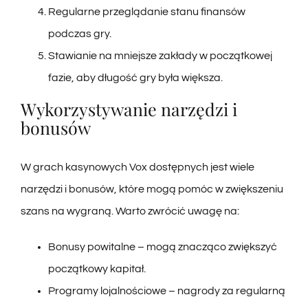
Regularne przeglądanie stanu finansów
podczas gry.
Stawianie na mniejsze zakłady w początkowej
fazie, aby długość gry była większa.
Wykorzystywanie narzędzi i
bonusów
W grach kasynowych Vox dostępnych jest wiele
narzędzi i bonusów, które mogą pomóc w zwiększeniu
szans na wygraną. Warto zwrócić uwagę na:
Bonusy powitalne – mogą znacząco zwiększyć
początkowy kapitał.
Programy lojalnościowe – nagrody za regularną