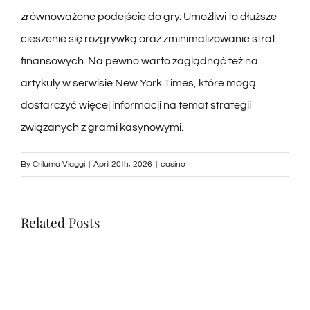
zrównoważone podejście do gry. Umożliwi to dłuższe
cieszenie się rozgrywką oraz zminimalizowanie strat
finansowych. Na pewno warto zaglądnąć też na
artykuły w serwisie
New York Times
, które mogą
dostarczyć więcej informacji na temat strategii
związanych z grami kasynowymi.
By
Criluma Viaggi
|
April 20th, 2026
|
casino
Related Posts