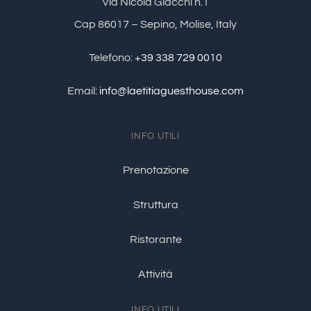
Via Nicola Giacchi n.1
Cap 86017 – Sepino, Molise, Italy
Telefono:
+39 338 729 0010
Email:
info@laetitiaguesthouse.com
INFO UTILI
Prenotazione
Struttura
Ristorante
Attività
INFO UTILI