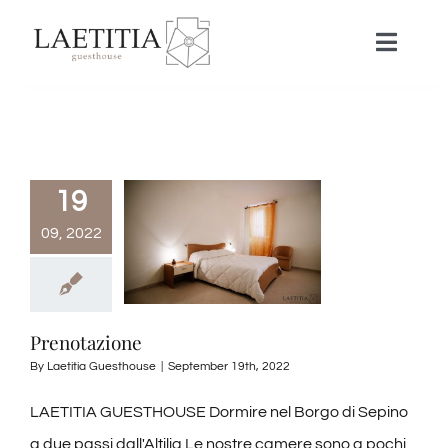
Skip
to
Toggle
Naviga
content
HOME
STRUTTURA
19
09, 2022
RISTORANTE
NEWS
Prenotazione
By
Laetitia Guesthouse
|
September 19th, 2022
PRENOTAZIONE
LAETITIA GUESTHOUSE Dormire nel Borgo di Sepino
a due passi dall'Altilia Le nostre camere sono a pochi