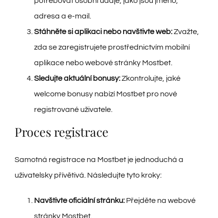
potřebovat osobní údaje, jako jsou jméno,
adresa a e-mail.
Stáhněte si aplikaci nebo navštivte web:
Zvažte,
zda se zaregistrujete prostřednictvím mobilní
aplikace nebo webové stránky Mostbet.
Sledujte aktuální bonusy:
Zkontrolujte, jaké
welcome bonusy nabízí Mostbet pro nové
registrované uživatele.
Proces registrace
Samotná registrace na Mostbet je jednoduchá a
uživatelsky přívětivá. Následujte tyto kroky:
Navštivte oficiální stránku:
Přejděte na webové
stránky Mostbet.