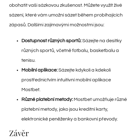
obohatit vaši sázkovou zkušenost. Můžete využít živé
sázení, které vám umožní sázet během probíhajících
zápasů. Dalšími zajímavými možnostmi jsou:
Dostupnost různých sportů:
Sázejte na desítky
různých sportů, včetně fotbalu, basketbalu a
tenisu.
Mobilní aplikace:
Sázejte kdykoli a kdekoli
prostřednictvím intuitivní mobilní aplikace
Mostbet.
Různé platební metody:
Mostbet umožňuje různé
platební metody, jako jsou kreditní karty,
elektronické peněženky a bankovní převody.
Závěr