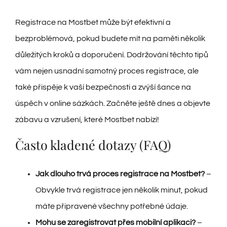
Registrace na Mostbet může být efektivní a
bezproblémová, pokud budete mít na paměti několik
důležitých kroků a doporučení. Dodržování těchto tipů
vám nejen usnadní samotný proces registrace, ale
také přispěje k vaší bezpečnosti a zvýší šance na
úspěch v online sázkách. Začněte ještě dnes a objevte
zábavu a vzrušení, které Mostbet nabízí!
Často kladené dotazy (FAQ)
Jak dlouho trvá proces registrace na Mostbet?
–
Obvykle trvá registrace jen několik minut, pokud
máte připravené všechny potřebné údaje.
Mohu se zaregistrovat přes mobilní aplikaci?
–