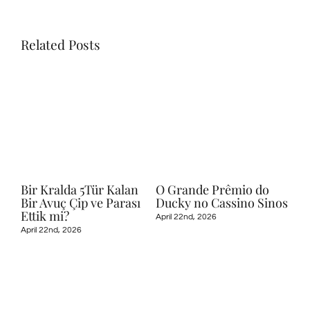
Related Posts
une
Bir Kralda 5Tür Kalan
O Grande Prêmio do
Spi
pin
Bir Avuç Çip ve Parası
Ducky no Cassino Sinos
Glü
Ettik mi?
Bay
April 22nd, 2026
April 22nd, 2026
April