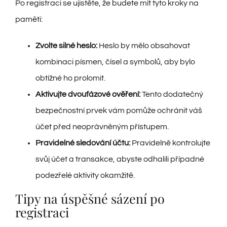
Po registraci se ujistěte, že budete mít tyto kroky na
paměti:
Zvolte silné heslo:
Heslo by mělo obsahovat
kombinaci písmen, čísel a symbolů, aby bylo
obtížné ho prolomit.
Aktivujte dvoufázové ověření:
Tento dodatečný
bezpečnostní prvek vám pomůže ochránit váš
účet před neoprávněným přístupem.
Pravidelné sledování účtu:
Pravidelně kontrolujte
svůj účet a transakce, abyste odhalili případné
podezřelé aktivity okamžitě.
Tipy na úspěšné sázení po
registraci