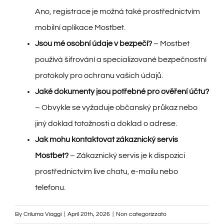
Ano, registrace je možná také prostřednictvím
mobilní aplikace Mostbet.
Jsou mé osobní údaje v bezpečí?
– Mostbet
používá šifrování a specializované bezpečnostní
protokoly pro ochranu vašich údajů.
Jaké dokumenty jsou potřebné pro ověření účtu?
– Obvykle se vyžaduje občanský průkaz nebo
jiný doklad totožnosti a doklad o adrese.
Jak mohu kontaktovat zákaznický servis
Mostbet?
– Zákaznický servis je k dispozici
prostřednictvím live chatu, e-mailu nebo
telefonu.
By
Criluma Viaggi
|
April 20th, 2026
|
Non categorizzato