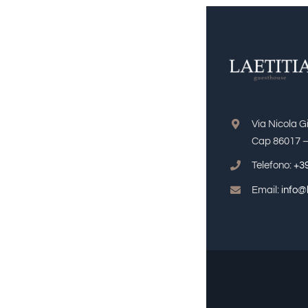
Via Nicola G
Cap 86017 – 
Telefono:
+3
Email:
info@