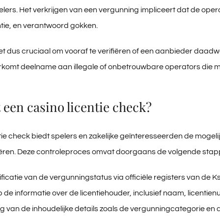
ers. Het verkrijgen van een vergunning impliceert dat de opera
tie, en verantwoord gokken.
het dus cruciaal om vooraf te verifiëren of een aanbieder daad
oorkomt deelname aan illegale of onbetrouwbare operators die 
t een
casino licentie check
?
tie check biedt spelers en zakelijke geïnteresseerden de mogel
ifiëren. Deze controleproces omvat doorgaans de volgende stap
ificatie van de vergunningstatus via officiële registers van de K
p de informatie over de licentiehouder, inclusief naam, licenti
g van de inhoudelijke details zoals de vergunningcategorie en 