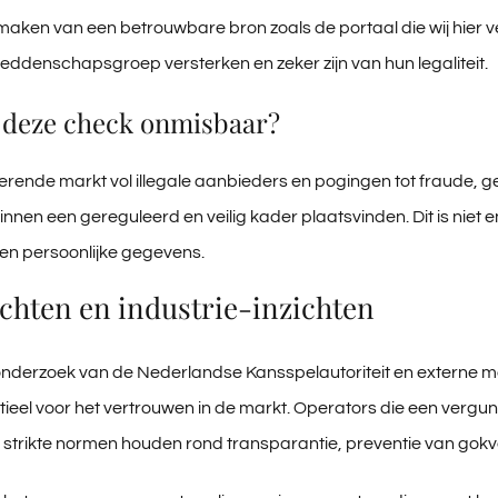
 maken van een betrouwbare bron zoals de portaal die wij hie
eddenschapsgroep versterken en zeker zijn van hun legaliteit.
 deze check onmisbaar?
uerende markt vol illegale aanbieders en pogingen tot fraude, gee
binnen een gereguleerd en veilig kader plaatsvinden. Dit is nie
e en persoonlijke gegevens.
ichten en industrie-inzichten
nderzoek van de Nederlandse Kansspelautoriteit en externe mark
ieel voor het vertrouwen in de markt. Operators die een vergunn
strikte normen houden rond transparantie, preventie van gokver