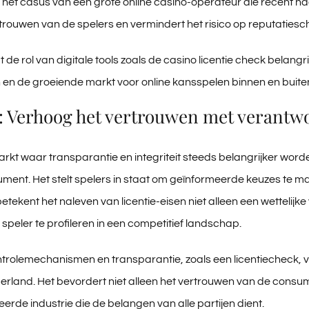
 het casus van een grote online casino-operateur die recent haar
rtrouwen van de spelers en vermindert het risico op reputatiesc
de rol van digitale tools zoals de casino licentie check belang
 en de groeiende markt voor online kansspelen binnen en buit
: Verhoog het vertrouwen met verantw
markt waar transparantie en integriteit steeds belangrijker wor
ment. Het stelt spelers in staat om geïnformeerde keuzes te ma
etekent het naleven van licentie-eisen niet alleen een wettelij
 speler te profileren in een competitief landschap.
ntrolemechanismen en transparantie, zoals een licentiecheck, 
erland. Het bevordert niet alleen het vertrouwen van de cons
erde industrie die de belangen van alle partijen dient.